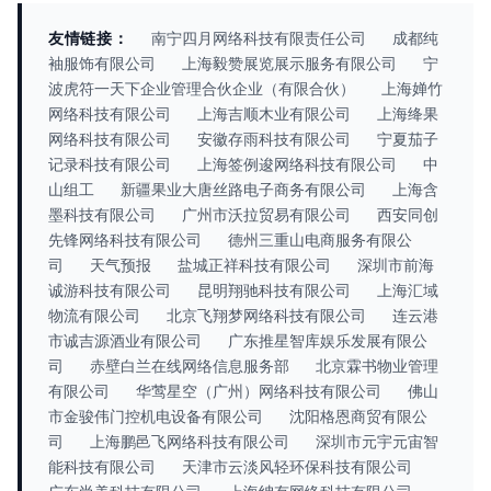
友情链接：
南宁四月网络科技有限责任公司
成都纯
袖服饰有限公司
上海毅赞展览展示服务有限公司
宁
波虎符一天下企业管理合伙企业（有限合伙）
上海婵竹
网络科技有限公司
上海吉顺木业有限公司
上海绛果
网络科技有限公司
安徽存雨科技有限公司
宁夏茄子
记录科技有限公司
上海签例逡网络科技有限公司
中
山组工
新疆果业大唐丝路电子商务有限公司
上海含
墨科技有限公司
广州市沃拉贸易有限公司
西安同创
先锋网络科技有限公司
德州三重山电商服务有限公
司
天气预报
盐城正祥科技有限公司
深圳市前海
诚游科技有限公司
昆明翔驰科技有限公司
上海汇域
物流有限公司
北京飞翔梦网络科技有限公司
连云港
市诚吉源酒业有限公司
广东推星智库娱乐发展有限公
司
赤壁白兰在线网络信息服务部
北京霖书物业管理
有限公司
华莺星空（广州）网络科技有限公司
佛山
市金骏伟门控机电设备有限公司
沈阳格恩商贸有限公
司
上海鹏邑飞网络科技有限公司
深圳市元宇元宙智
能科技有限公司
天津市云淡风轻环保科技有限公司