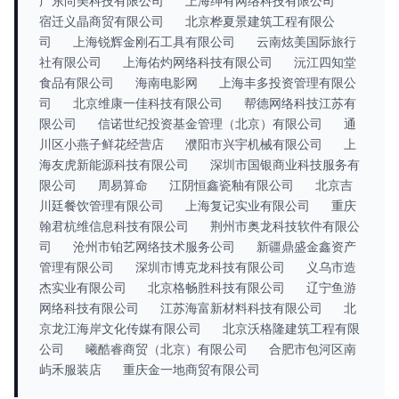
广东尚美科技有限公司
上海绅有网络科技有限公司
宿迁义晶商贸有限公司
北京桦夏景建筑工程有限公
司
上海锐辉金刚石工具有限公司
云南炫美国际旅行
社有限公司
上海佑灼网络科技有限公司
沅江四知堂
食品有限公司
海南电影网
上海丰多投资管理有限公
司
北京维康一佳科技有限公司
帮德网络科技江苏有
限公司
信诺世纪投资基金管理（北京）有限公司
通
川区小燕子鲜花经营店
濮阳市兴宇机械有限公司
上
海友虎新能源科技有限公司
深圳市国银商业科技服务有
限公司
周易算命
江阴恒鑫瓷釉有限公司
北京吉
川廷餐饮管理有限公司
上海复记实业有限公司
重庆
翰君杭维信息科技有限公司
荆州市奥龙科技软件有限公
司
沧州市铂艺网络技术服务公司
新疆鼎盛金鑫资产
管理有限公司
深圳市博克龙科技有限公司
义乌市造
杰实业有限公司
北京格畅胜科技有限公司
辽宁鱼游
网络科技有限公司
江苏海富新材料科技有限公司
北
京龙江海岸文化传媒有限公司
北京沃格隆建筑工程有限
公司
曦酷睿商贸（北京）有限公司
合肥市包河区南
屿禾服装店
重庆金一地商贸有限公司